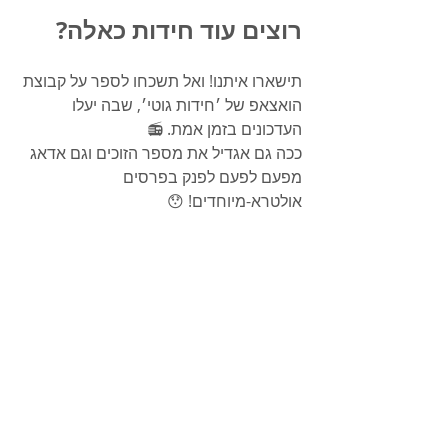
רוצים עוד חידות כאלה?
תישארו איתנו! ואל תשכחו לספר על קבוצת 
הואצאפ של ׳חידות גוטי׳, שבה יעלו 
העדכונים בזמן אמת. 📻
ככה גם אגדיל את מספר הזוכים וגם אדאג 
מפעם לפעם לפנק בפרסים 
אולטרא-מיוחדים! 😯
הנה הודעה מוכנה, שתוכלו לשלוח 
לחברים/למשפחה שלכן/ם:
כל שבוע מתפרסמת פה חידה.
יש שבוע בלבד להצליח לפתור כל חידה, 
ובין כל הפותרים מוגרלים פרסים שווים.
נראה לי שזה יתאים לך בול. 😏  
לינק לקבוצה השקטה:
https://chat.whatsapp.com/JDzPPVmJ