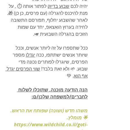
יהיה לכם 
שבוע בדיוק
 לפתור אותה ⏱️ , על 
מנת להיכנס להגרלה (עם פרסים, כן כן) 🎁.
לאחר שהשבוע יחלוף, תפורסם התשובה 
לחידה בערוץ הואצאפ, יחד עם שמות 
הזוכים בהגרלה השבועית 🎺.
ככל שתספרו על זה ליותר אנשים, וככל 
שיותר אנשים ישתתפו, ככה 
יגדלו
 מספר 
הפרסים, שיוגרלו לפותרים נכונה מדי 
שבוע. 🌱 ולא זאת בלבד! 
שווי הפרסים יגדל 
אף הוא
. 💚
הנה הודעה מוכנה, שתוכלו לשלוח 
לחברים/למשפחה שלכן/ם:
משהו חדש (ושונה) שפותח את הראש. 
🌟 מומלץ.
https://www.wildchild.co.il/goti-