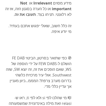
מידע מסוים 
Irrelevant
 או 
Not 
important
 או כל הערה בסגנון הזה, אז זה 
לא רלוונטי. תניחו בצד. 
תעזבו את זה
.
זה כלל חשוב, שאולי יפגוש אתכם בעתיד. 
מי יודע איפה.
🧭 כפי שתואר בסרטון, הביטוי FE DAB 
הושלם ל-FEW DABS על ידי הוספה של 
WS, שאם הופכים את זה, זה יוצא SW, שזה 
Southwest. אולי עיר מרכזית כלשהי 
בדרום מערב צרפת? המממ...כיוון מעניין 
אך עדיין כללי מדי.
🎼 מי שהלכו לפי si ולא לפי ti, ראו ש- 
relasi זאת מילה באינדונזית שמשמעותה 