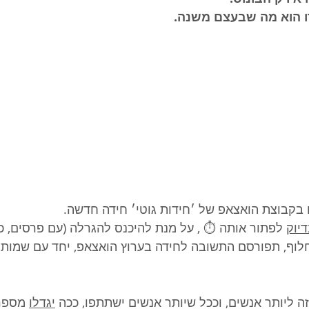
 הוא מה שבעצם משנה.
בקבוצת הואצאפ של ׳חידות גוטי׳ חידה חדשה. 
יוק
 לפתור אותה ⏱️ , על מנת להיכנס להגרלה (עם פרסים, כן 
וף, תפורסם התשובה לחידה בערוץ הואצאפ, יחד עם שמות ה
 ליותר אנשים, וככל שיותר אנשים ישתתפו, ככה 
יגדלו
 מספר