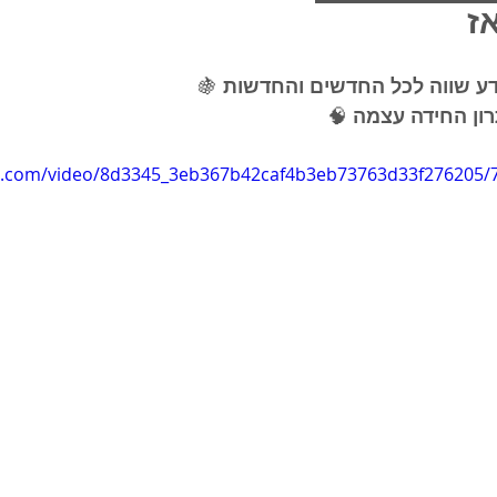
ז 
🍇
🧠
tic.com/video/8d3345_3eb367b42caf4b3eb73763d33f276205/