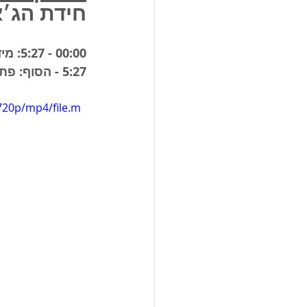
חידת הג׳א
00:00 - 5:27: מידע שווה לכל החדשים והחדשות 
5:27 - הסוף: פתרון החידה עצמה 
720p/mp4/file.m