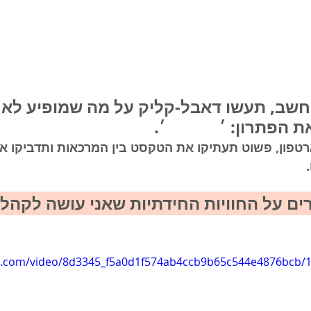
שב, תעשו דאבל-קליק על מה שמופיע לאחר
ת הפתרון: ׳
MUSIC
׳.
פון, פשוט תעתיקו את הטקסט בין המרכאות ותדביקו אות
ם על החוויות החידתיות שאני עושה לקהל 
tic.com/video/8d3345_f5a0d1f574ab4ccb9b65c544e4876bcb/