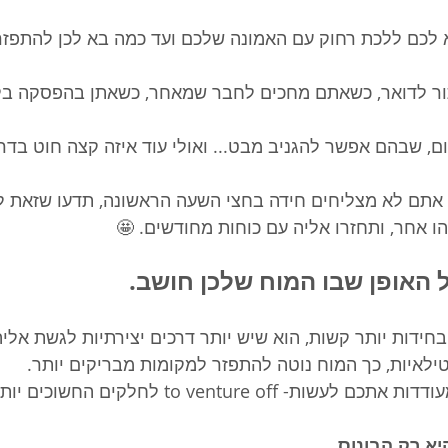
 לכם ללכת רחוק עם האמונה שלכם ועד כמה בא לכן להתפזר
ר לדואר, כשאתם מחכים לחבר שמאחר, כשאתן בהפסקה בלימ
ם, שבהם אפשר להגניב מבט... ואולי עוד איזה קצה חוט בדר
 אתם לא מצליחים חידה בחצי השעה הראשונה, תדעו שזאת לא ס
ו אחר, ותחזרו אליה עם כוחות מחודשים. 🤩
 האופן שבו המוח שלכן חושב.
חידות יותר קשות, הוא שיש יותר דרכים יצירתיות לגשת אליהן
טילאיות, כך המוח נוטה להתפזר למקומות מבריקים יותר.
וזה מה שחידות מעודדות אתכם לעשות- to venture off
א רק הבונוס. 