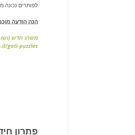
 ולא זאת בלבד! 
למשפחה שלכן/ם:
ראש. 🌟 מומלץ.
il/goti-puzzles
ה מספר 17: