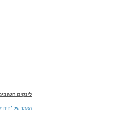
לינקים חשובים
האתר של ׳חידות 