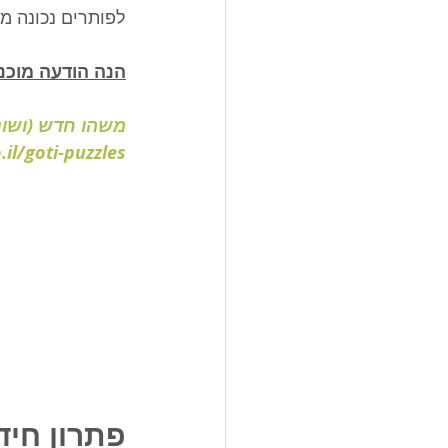
 ולא זאת בלבד! 
למשפחה שלכן/ם:
ראש. 🌟 מומלץ.
il/goti-puzzles
ה מספר 12: