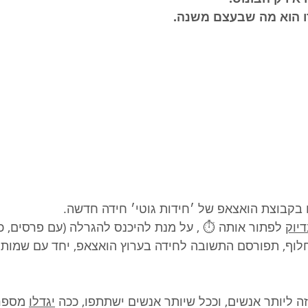
 הוא מה שבעצם משנה.
בקבוצת הואצאפ של ׳חידות גוטי׳ חידה חדשה. 
יוק
 לפתור אותה ⏱️ , על מנת להיכנס להגרלה (עם פרסים, כן 
וף, תפורסם התשובה לחידה בערוץ הואצאפ, יחד עם שמות ה
 ליותר אנשים, וככל שיותר אנשים ישתתפו, ככה 
יגדלו
 מספר