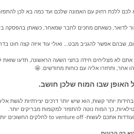
 לכם ללכת רחוק עם האמונה שלכם ועד כמה בא לכן להתפזר
ר לדואר, כשאתם מחכים לחבר שמאחר, כשאתן בהפסקה בלימ
ם, שבהם אפשר להגניב מבט... ואולי עוד איזה קצה חוט בדר
 אתם לא מצליחים חידה בחצי השעה הראשונה, תדעו שזאת לא ס
ו אחר, ותחזרו אליה עם כוחות מחודשים. 🤩
 האופן שבו המוח שלכן חושב.
חידות יותר קשות, הוא שיש יותר דרכים יצירתיות לגשת אליהן
טילאיות, כך המוח נוטה להתפזר למקומות מבריקים יותר.
וזה מה שחידות מעודדות אתכם לעשות- to venture off
א רק הבונוס. 