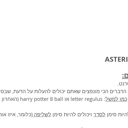
:
רנט.
הדברים הכי מונפצים שאתם יכולים להעלות על הדעת, שבסיכו
כמו למשל
: letter regulus או harry potter 8 ball (האחרון בסוף לא רלוונטי, כן?)
יות סימן 
לסדר
 ויכולים להיות סימן 
לשליפה 
(כלומר, איזו א