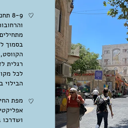
8-9 ת
והרחובות
מתחילים 
בסמוך לכ
הקווסט, 
רגלית לד
לכל מקום
הבילוי ב
מפת החי
אפליקטיב
ושדרכו ג