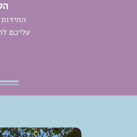
הק
החידות 
עליכם לה