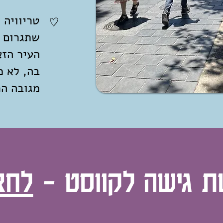
טריוויה 
שתגרום ל
העיר הזא
בה, לא מ
מגובה הר
ת גישה לקווסט -
לחצ